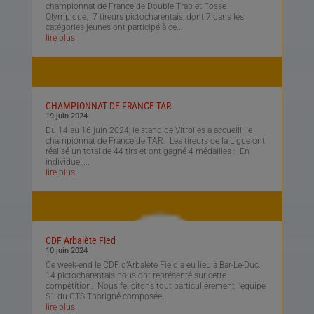
championnat de France de Double Trap et Fosse
Olympique. 7 tireurs pictocharentais, dont 7 dans les
catégories jeunes ont participé à ce...
lire plus
CHAMPIONNAT DE FRANCE TAR
19 juin 2024
Du 14 au 16 juin 2024, le stand de Vitrolles a accueilli le
championnat de France de TAR. Les tireurs de la Ligue ont
réalisé un total de 44 tirs et ont gagné 4 médailles : En
individuel,...
lire plus
CDF Arbalète Fied
10 juin 2024
Ce week-end le CDF d’Arbalète Field a eu lieu à Bar-Le-Duc.
14 pictocharentais nous ont représenté sur cette
compétition. Nous félicitons tout particulièrement l’équipe
S1 du CTS Thorigné composée...
lire plus