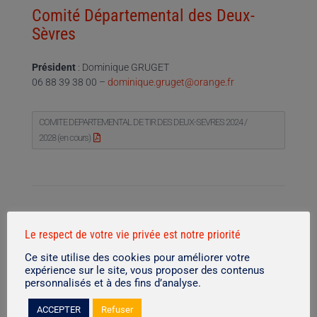
Comité Départemental des Deux-
Sèvres
Président
: Dominique GRUGET
06 88 39 38 00 –
dominique.gruget@orange.fr
COMITE DEPARTEMENTAL DE TIR DES DEUX-SEVRES 2024 /
2028 (en cours)
Le respect de votre vie privée est notre priorité
Comité Départemental de la Vienne
Ce site utilise des cookies pour améliorer votre
expérience sur le site, vous proposer des contenus
Président
: Denis MANESSE
personnalisés et à des fins d’analyse.
07 78 54 72 94 – denismanesse2@gmail.com
ACCEPTER
Refuser