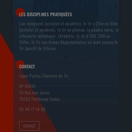
LES DISCIPLINES PRATIQUÉES
L’air comprimé (pistolet et carabine), le tir à 25m ou 50m
(pistolet et carabine), le tir au plateau, la poudre noire, la
silhouette métallique, l’Arbalète, le tir à 100, 200 ou
300m, le Tir aux Armes Réglementaires ou bien encore le
Tir Sportif de Vitesse.
CONTACT
Ligue Poitou-Charente de Tir
BP 50092
93 Rue Jean Jaurès
79203 Parthenay Cedex
05 49 71 14 90
CONTACT